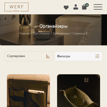
0
Органайзеры
Главная
/
Для спальни
/
Органайзеры
/
Страница 2
Фильтры