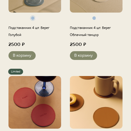
Подстаканник 4 шт. Берег
Подстаканник 4 шт. Берег
Голубой
Облачный танцор
2500
₽
2500
₽
В корзину
В корзину
Limited