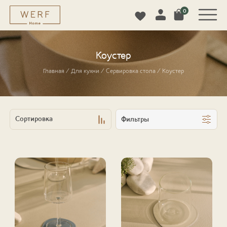
0
Коустер
Главная
/
Для кухни
/
Сервировка стола
/
Коустер
Фильтры