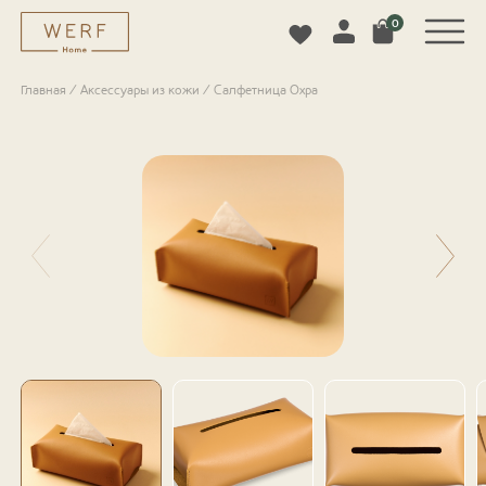
0
Главная
/
Аксессуары из кожи
/
Салфетница Охра