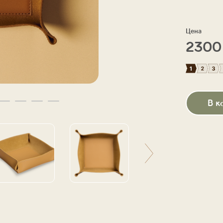
Цена
230
В к