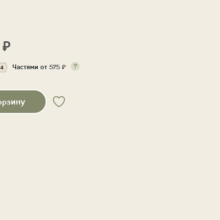
0
₽
Частями от
575
₽
орзину