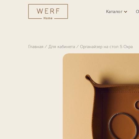
Каталог
О
Главная
/
Для кабинета
/
Органайзер на стол S Охра