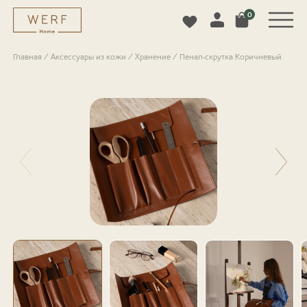
0
Главная
/
Аксессуары из кожи
/
Хранение
/
Пенал-скрутка Коричневый