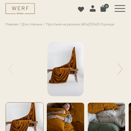
0
Главная
/
Для спальни
/
Простыня на резинке 140х200х25 Горчица