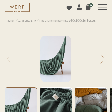
0
Главная
/
Для спальни
/
Простыня на резинке 160х200х25 Эвкалипт