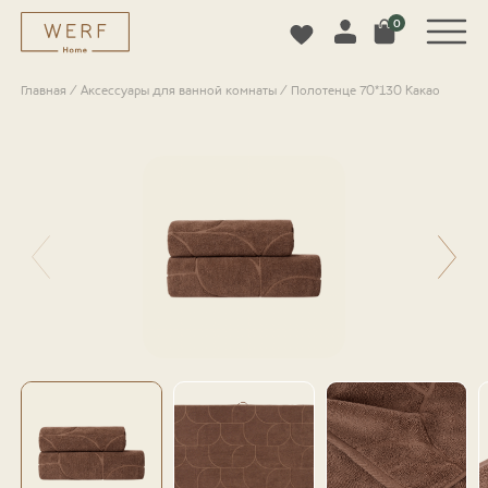
0
Главная
/
Аксессуары для ванной комнаты
/
Полотенце 70*130 Какао