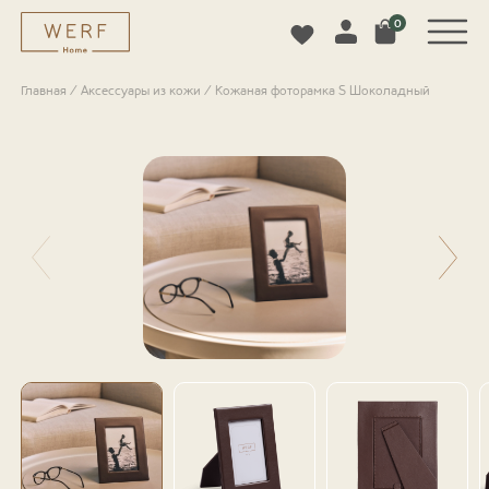
0
Главная
/
Аксессуары из кожи
/
Кожаная фоторамка S Шоколадный