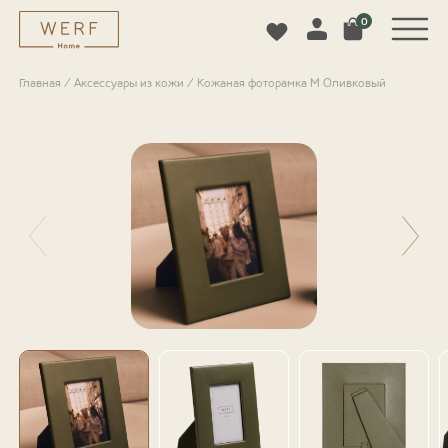
0
Главная
/
Аксессуары из кожи
/
Кожаная фоторамка M Оливковый