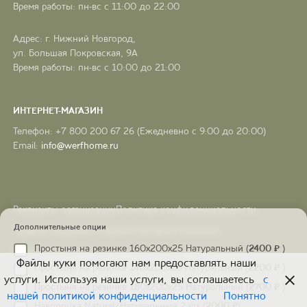
Время работы: пн-вс с 11:00 до 22:00
Адрес: г. Нижний Новгород,
ул. Большая Покровская, 9А
Время работы: пн-вс с 10:00 до 21:00
ИНТЕРНЕТ-МАГАЗИН
Телефон: +7 800 200 67 26 (Ежедневно с 9:00 до 20:00)
Email:
info@werfhome.ru
Реквизиты организации
Политика конфиденциальности
Дополнительные опции
Правила продажи товаров в интернет-магазине
Простыня на резинке 160х200х25 Натуральный (
2400
₽
)
Согласие на обработку персональных данных
Файлы куки помогают нам предоставлять наши
Простыня на резинке 140х200х25 Натуральный (
2200
₽
)
услуги. Используя наши услуги, вы соглашаетесь
с
Простыня на резинке 180х200х25 Натуральный (
2700
₽
)
нашей политикой конфиденциальности
Понятно
Наволочка Natural/Натуральный 2 шт (
2000
₽
)