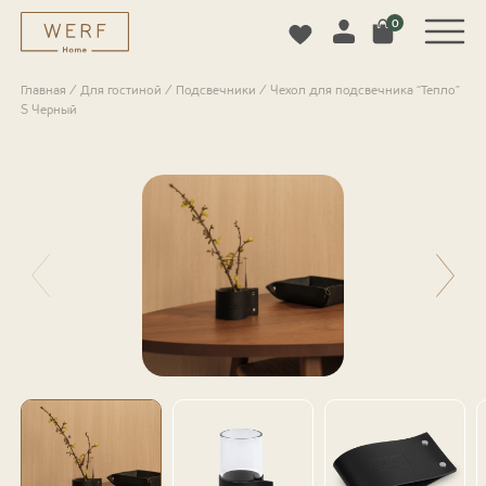
0
Главная
/
Для гостиной
/
Подсвечники
/
Чехол для подсвечника “Тепло”
S Черный