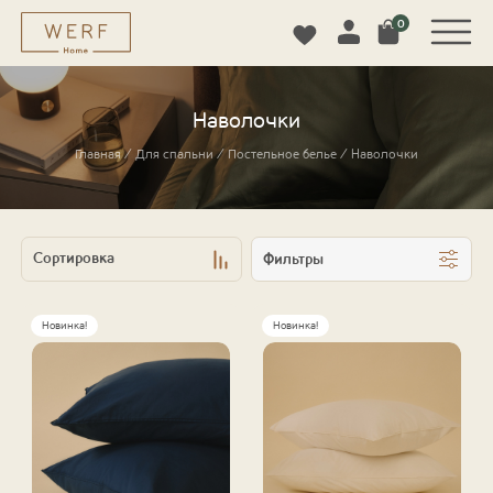
0
Наволочки
Главная
/
Для спальни
/
Постельное белье
/
Наволочки
Фильтры
Новинка!
Новинка!